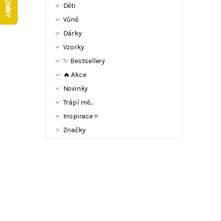
Děti
Vůně
Dárky
Vzorky
✨ Bestsellery
🔥 Akce
Novinky
Trápí mě...
Inspirace ▿
Značky