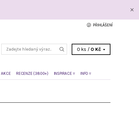
PŘIHLÁŠENÍ
0 ks /
0 Kč
 AKCE
RECENZE (3800+)
INSPIRACE ▿
INFO ▿