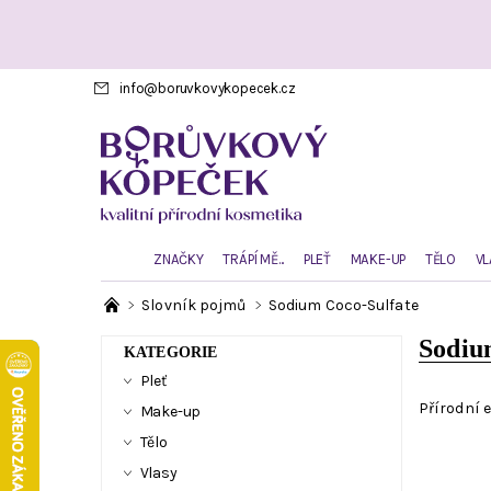
info
@
boruvkovykopecek.cz
ZNAČKY
TRÁPÍ MĚ...
PLEŤ
MAKE-UP
TĚLO
VL
Slovník pojmů
Sodium Coco-Sulfate
Sodiu
KATEGORIE
Pleť
Přírodní 
Make-up
Tělo
Vlasy