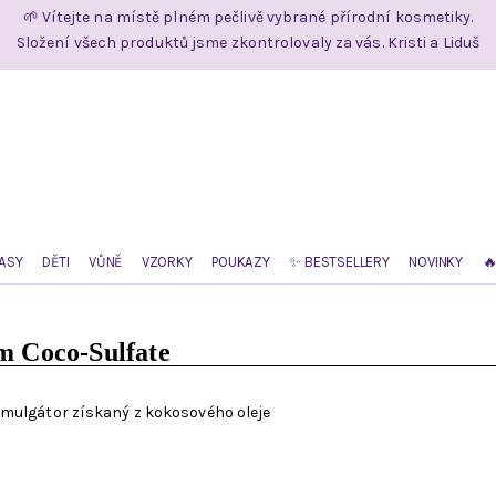
🌱 Vítejte na místě plném pečlivě vybrané přírodní kosmetiky.
Složení všech produktů jsme zkontrolovaly za vás. Kristi a Liduš
ASY
DĚTI
VŮNĚ
VZORKY
POUKAZY
✨ BESTSELLERY
NOVINKY

m Coco-Sulfate
emulgátor získaný z kokosového oleje