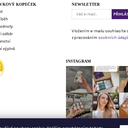
VKOVÝ KOPEČEK
NEWSLETTER
kt
íběh
hodnoty
Vložením e-mailu souhlasíte 
í odběr
zpracováním
osobních údaj
enství
í výplně
INSTAGRAM