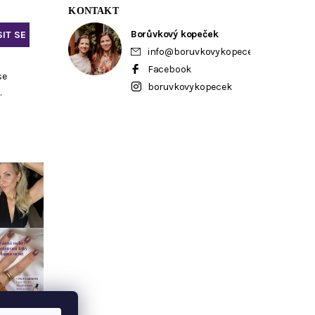
KONTAKT
Borůvkový kopeček
info
@
boruvkovykopecek.cz
Facebook
se
boruvkovykopecek
ů
.