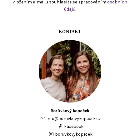
Vložením e-mailu souhlasíte se zpracováním
osobních
údajů
.
KONTAKT
Borůvkový kopeček
info
@
boruvkovykopecek.cz
Facebook
boruvkovykopecek