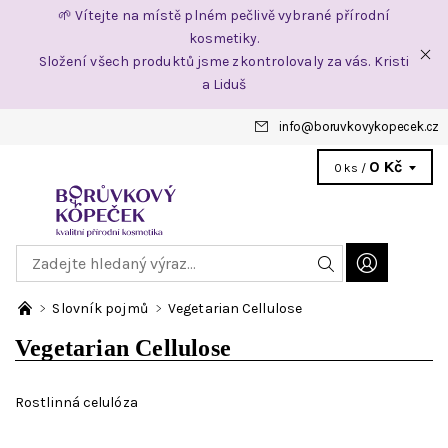
🌱 Vítejte na místě plném pečlivě vybrané přírodní
kosmetiky.
Složení všech produktů jsme zkontrolovaly za vás. Kristi
a Liduš
info
@
boruvkovykopecek.cz
0 Kč
0 ks /
Slovník pojmů
Vegetarian Cellulose
Vegetarian Cellulose
Rostlinná celulóza